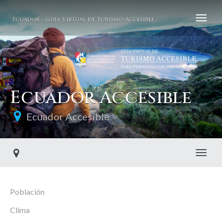
Ecuador Accesible
Ecuador Accesible
Toggl
Población
Clima