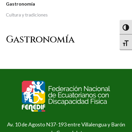
Gastronomía
Cultura y tradiciones
Altern
Gastronomía
Altern
Av. 10 de Agosto N37-193 entre Villalengua y Barón