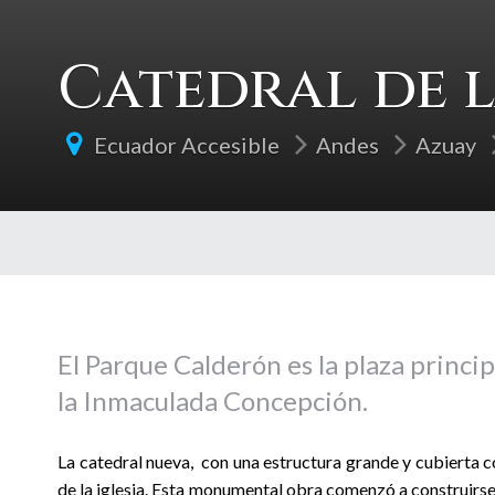
Catedral de 
Ecuador Accesible
Andes
Azuay
El Parque Calderón es la plaza princi
la Inmaculada Concepción.
La catedral nueva, con una estructura grande y cubierta c
de la iglesia. Esta monumental obra comenzó a construirse 