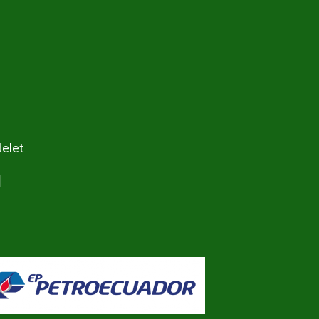
delet