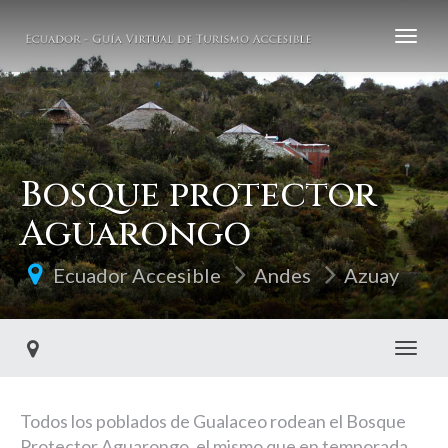
Bosque protector
Aguarongo
Ecuador Accesible
Andes
Azuay
Toggl
Todos los poblados de Gualaceo rodean el Bosque
Protector Aguarongo, el mismo que en temporada