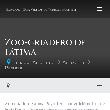
Zoo-criadero de
Fátima
Ecuador Accesible
Amazonía
Pastaza
Toggl
Zoo-criadero Fátima Puyo-Tena nueve kilómetros de
la vía Puyo – Tena se ubica este centro de rescate