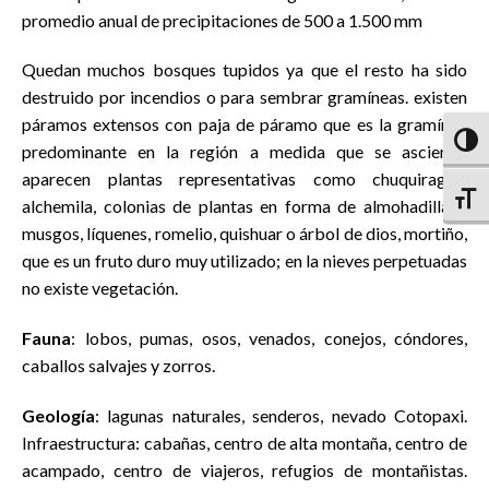
promedio anual de precipitaciones de 500 a 1.500 mm
Quedan muchos bosques tupidos ya que el resto ha sido
destruido por incendios o para sembrar gramíneas. existen
páramos extensos con paja de páramo que es la gramínea
Altern
predominante en la región a medida que se asciende
aparecen plantas representativas como chuquiragua,
Altern
alchemila, colonias de plantas en forma de almohadillas ,
musgos, líquenes, romelio, quishuar o árbol de dios, mortiño,
que es un fruto duro muy utilizado; en la nieves perpetuadas
no existe vegetación.
Fauna
: lobos, pumas, osos, venados, conejos, cóndores,
caballos salvajes y zorros.
Geología
: lagunas naturales, senderos, nevado Cotopaxi.
Infraestructura: cabañas, centro de alta montaña, centro de
acampado, centro de viajeros, refugios de montañistas.