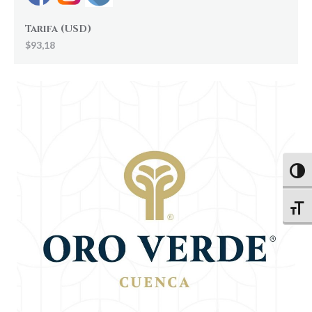
Tarifa (USD)
$93,18
Altern
Altern