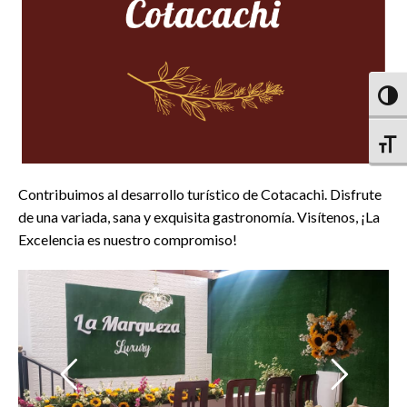
Altern
Altern
Contribuimos al desarrollo turístico de Cotacachi. Disfrute
de una variada, sana y exquisita gastronomía. Visítenos, ¡La
Excelencia es nuestro compromiso!