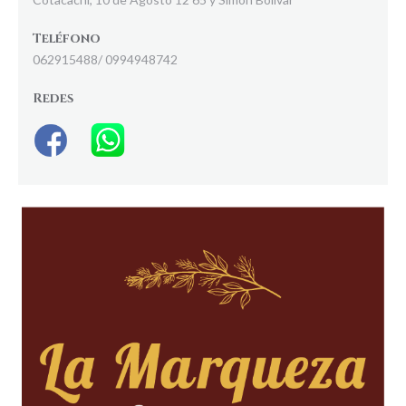
Teléfono
062915488/ 0994948742
Redes