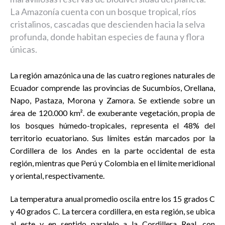
La Amazonía cuenta con un bosque tropical, ríos
cristalinos, cascadas que descienden hacia la selva
profunda, donde habitan especies de fauna y flora
únicas.
La región amazónica una de las cuatro regiones naturales de
Ecuador comprende las provincias de Sucumbíos, Orellana,
Napo, Pastaza, Morona y Zamora. Se extiende sobre un
área de 120.000 km². de exuberante vegetación, propia de
los bosques húmedo-tropicales, representa el 48% del
territorio ecuatoriano. Sus límites están marcados por la
Cordillera de los Andes en la parte occidental de esta
región, mientras que Perú y Colombia en el límite meridional
y oriental, respectivamente.
La temperatura anual promedio oscila entre los 15 grados C
y 40 grados C. La tercera cordillera, en esta región, se ubica
al este y en sentido paralelo a la Cordillera Real, con