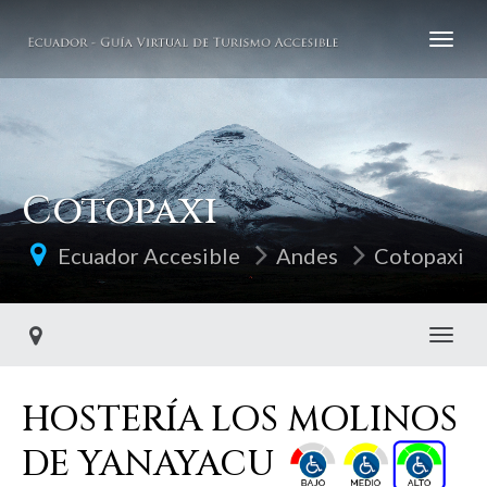
Cotopaxi
Ecuador Accesible
Andes
Cotopaxi
Toggl
HOSTERÍA LOS MOLINOS
DE YANAYACU