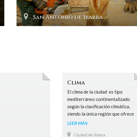
San Antonio de Ibarra
Clima
El clima de la ciudad es tipo
mediterráneo continentalizado
según la clasificación climática,
siendo la única región que ofrece
este tipo de clima en Ecuador y el
LEER MÁS
norte de Sudamérica. El clima se
Ciudad de Ibarra
presenta como templado seco-