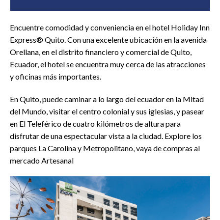
Encuentre comodidad y conveniencia en el hotel Holiday Inn
Express® Quito. Con una excelente ubicación en la avenida
Orellana, en el distrito financiero y comercial de Quito,
Ecuador, el hotel se encuentra muy cerca de las atracciones
y oficinas más importantes.
En Quito, puede caminar a lo largo del ecuador en la Mitad
del Mundo, visitar el centro colonial y sus iglesias, y pasear
en El Teleférico de cuatro kilómetros de altura para
disfrutar de una espectacular vista a la ciudad. Explore los
parques La Carolina y Metropolitano, vaya de compras al
mercado Artesanal
" data-lazyload="https://turismoaccesible.ec/site/wp-
" 
ent.png"
content/plugins/revslider/admin/assets/images/transparent.p
co
a-
data-bgposition="center center" data-bgfit="cover" data-
da
-
bgrepeat="no-repeat" data-bgparallax="off" class="rev-
bg