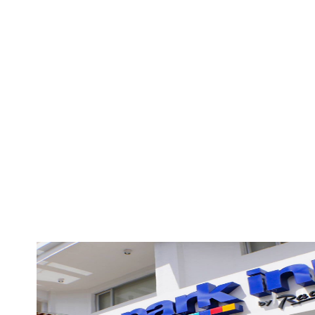
-
" data-bgposition="center center" data-bgfit="cover" d
repeat" data-bgparallax="off" class="rev-slidebg" data-