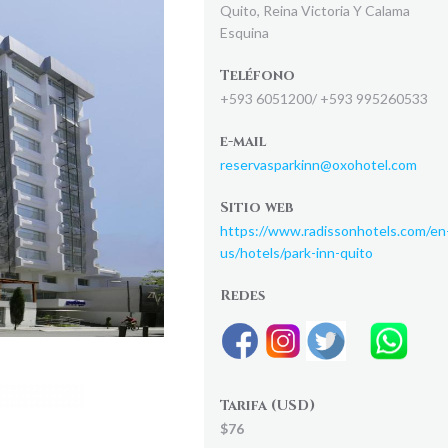
Quito, Reina Victoria Y Calama
Esquina
Teléfono
+593 6051200/ +593 995260533
e-mail
reservasparkinn@oxohotel.com
Sitio web
https://www.radissonhotels.com/en
us/hotels/park-inn-quito
Redes
Tarifa (USD)
$76