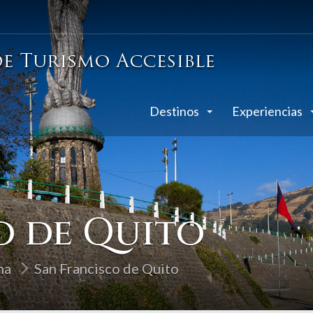
Destinos
Experiencias
o de Quito
ha
San Francisco de Quito