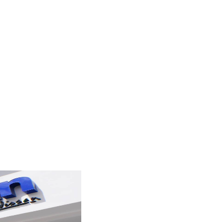
ata-bgrepeat="no-
" data-bgposition="center center" data-
no-retina>
repeat" data-bgparallax="off" class="rev