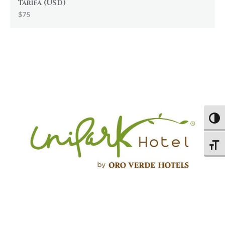
Tarifa (USD)
$75
Altern
Altern