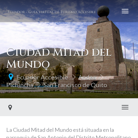
Ciudad Mitad del
Mundo
Ecuador Accesible
Andes
Pichincha
San Francisco de Quito
Toggl
La Ciudad Mitad del Mundo está situada en la
parroquia de San Antonio del Distrito Metropolitano