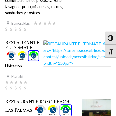
combinaciones de pizzas, calzone,
lasagnas, pollo, milanesas, carnes,
sanduches y postres.…
Esmeraldas
Altern
RESTAURANTE
EL TOMATE
Altern
Ubicación
Manabí
Restaurante Koko Beach
Las Palmas