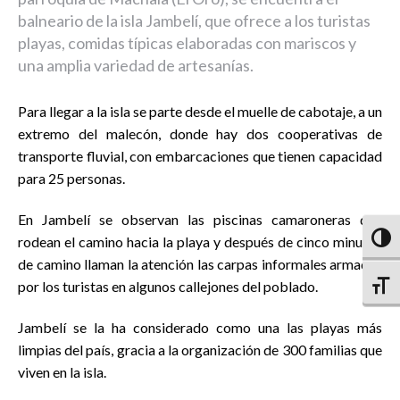
balneario de la isla Jambelí, que ofrece a los turistas
playas, comidas típicas elaboradas con mariscos y
una amplia variedad de artesanías.
Para llegar a la isla se parte desde el muelle de cabotaje, a un
extremo del malecón, donde hay dos cooperativas de
transporte fluvial, con embarcaciones que tienen capacidad
para 25 personas.
En Jambelí se observan las piscinas camaroneras que
rodean el camino hacia la playa y después de cinco minutos
Altern
de camino llaman la atención las carpas informales armadas
por los turistas en algunos callejones del poblado.
Altern
Jambelí se la ha considerado como una las playas más
limpias del país, gracia a la organización de 300 familias que
viven en la isla.