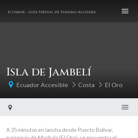
Isla de Jambelí
Ecuador Accesible
Costa
El Oro
Toggl
A 35 minutos en lancha desde Puerto Bolívar,
parroquia de Machala (El Oro), se encuentra el