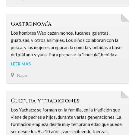
Gastronomía
Los hombres Wao cazan monos, tucanes, guantas,
guatusas, y otros animales. Los niños colaboran con la
pesca, y las mujeres preparan la comida y bebidas a base
del plátano y yuca. Para preparar la “chucula”, bebida a
base de plátano se cosechan hasta tres hectáreas de
LEER MÁS
plátano maduro, se cocina y se machaca en la olla hasta
Napo
que se forma…
Ver más
Gastronomía
Cultura y tradiciones
Los Yachacs: se forman en la familia, en la tradición que
viene de padres a hijos, durante varias generaciones. La
formación empieza desde muy temprana edad que puede
ser desde los 8 a 10 años, van recibiendo fuerzas,