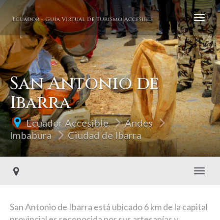
San Antonio de
Ibarra
Ecuador Accesible
Andes
Imbabura
Ciudad de Ibarra
Toggl
San Antonio de Ibarra está ubicado 6 km de la capital
provincial es reconocida por sus artesanías y