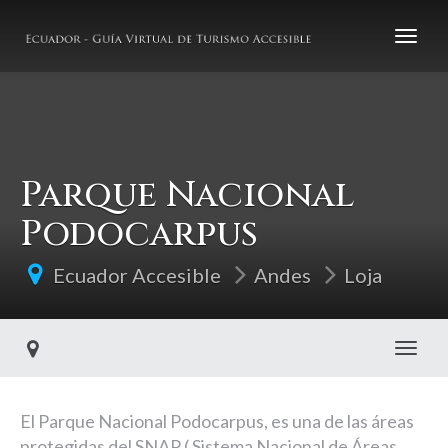
Parque Nacional
Podocarpus
Ecuador Accesible
Andes
Loja
Toggl
El Parque Nacional Podocarpus, es una de las áreas
protegidas del SNAP ( Sistema Nacional de Áreas