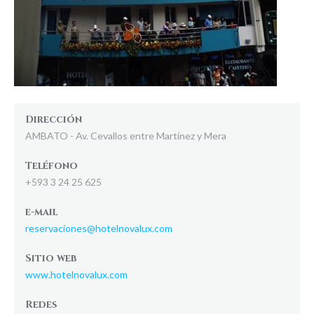
Dirección
AMBATO - Av. Cevallos entre Martínez y Mera
Teléfono
+593 3 24 25 625
e-mail
reservaciones@hotelnovalux.com
Sitio web
www.hotelnovalux.com
Redes