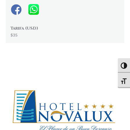
Tarifa (USD)
$35
Altern
Altern