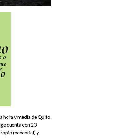
na hora y media de Quito,
odge cuenta con 23
propio manantial) y