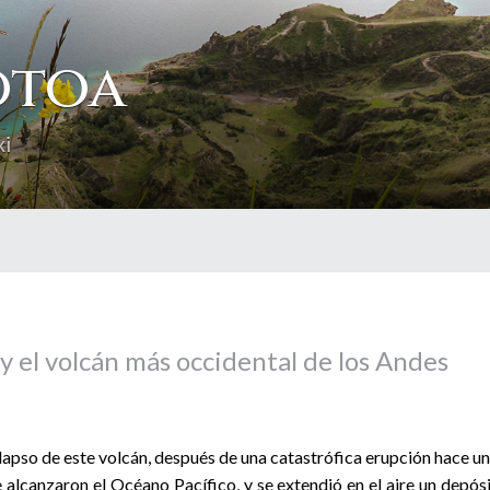
otoa
xi
 y el volcán más occidental de los Andes
lapso de este volcán, después de una catastrófica erupción hace u
e alcanzaron el Océano Pacífico, y se extendió en el aire un depós