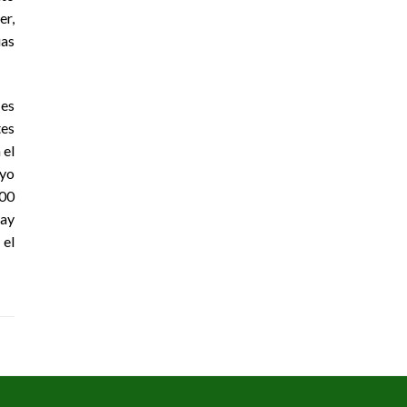
er,
uas
 es
tes
 el
uyo
400
hay
 el