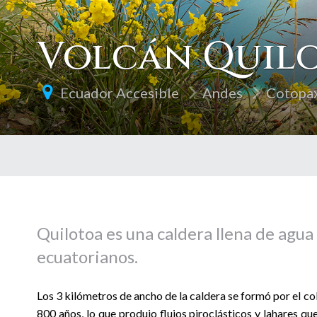
Volcán Quil
Ecuador Accesible
Andes
Cotopa
Quilotoa es una caldera llena de agua
ecuatorianos.
Los 3 kilómetros de ancho de la caldera se formó por el co
800 años, lo que produjo flujos piroclásticos y lahares qu