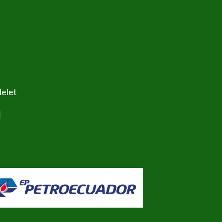
delet