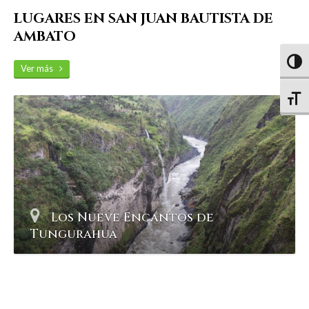
LUGARES EN SAN JUAN BAUTISTA DE
AMBATO
Altern
Ver más
Altern
Los Nueve Encantos de
Tungurahua