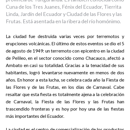
Cuna de los Tres Juanes, Fénix del Ecuador, Tierrita
Linda, Jardín del Ecuador y Ciudad de las Flores y las
Frutas. Está asentada en la ribera del río homónimo.
La ciudad fue destruida varias veces por terremotos y
erupciones volcánicas. El último de estos eventos se dio el 5
de agosto de 1949: un terremoto con epicentro en la ciudad
de Pelileo, en el sector conocido como Chacauco, afectó a
Ambato en casi su totalidad. Gracias a la tenacidad de sus
habitantes, logró levantarse nuevamente en menos de dos
años. En honor a esta lucha, se celebra cada año la Fiesta de
las Flores y de las Frutas, en los días de Carnaval. Cabe
resaltar que esta fiesta es totalmente ajena a la celebración
de Carnaval, la Fiesta de las Flores y las Frutas han
trascendido fronteras y es hoy por hoy una de las fiestas
más importantes del Ecuador.
La ciudad es el centro de comercialización de los productos