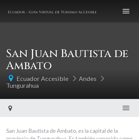
San Juan Bautista de
Ambato
Ecuador Accesible
Andes
Tungurahua
Toggl
San Juan Bautista de Ambato, es la capital de la
provincia de Tungurahua. Es también conocida como