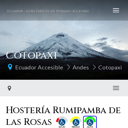
Cotopaxi
Ecuador Accesible
Andes
Cotopaxi
Toggl
Hostería Rumipamba de
las Rosas