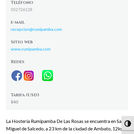
Teléfono
032726128
e-mail
recepcion@rumipamba.com
Sitio web
www.rumipamba.com
Redes
Tarifa (USD)
$40
La Hostería Rumipamba De Las Rosas se encuentra en San
Altern
Miguel de Salcedo, a 23 km de la ciudad de Ambato, 12km