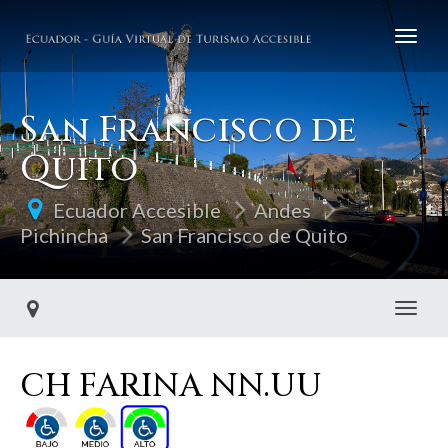
San Francisco de
Quito
Ecuador Accesible
Andes
Pichincha
San Francisco de Quito
Toggl
CH FARINA NN.UU