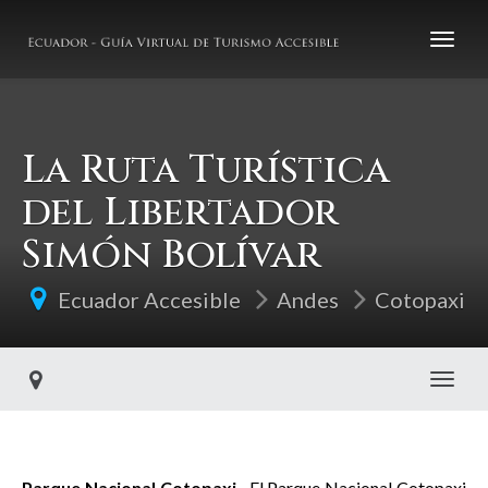
La Ruta Turística
del Libertador
Simón Bolívar
Ecuador Accesible
Andes
Cotopaxi
Toggl
Parque Nacional Cotopaxi
.- El Parque Nacional Cotopaxi