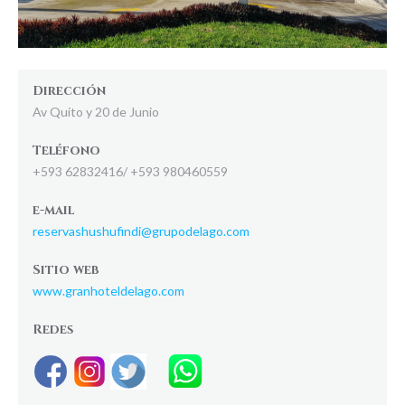
Dirección
Av Quito y 20 de Junio
Teléfono
+593 62832416/ +593 980460559
e-mail
reservashushufindi@grupodelago.com
Sitio web
www.granhoteldelago.com
Redes