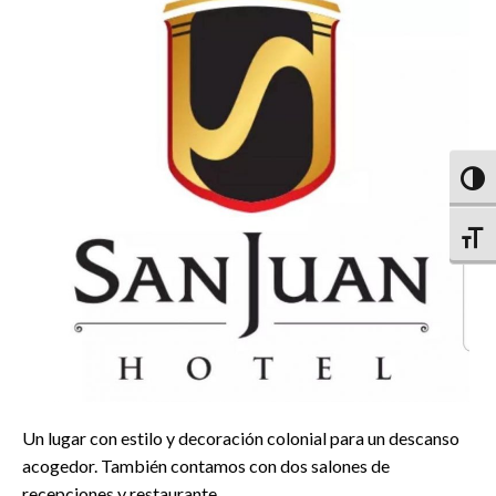
Altern
Altern
Un lugar con estilo y decoración colonial para un descanso
acogedor. También contamos con dos salones de
recepciones y restaurante.