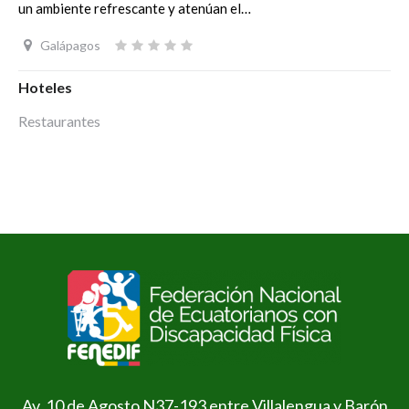
un ambiente refrescante y atenúan el…
Galápagos
Hoteles
Restaurantes
Av. 10 de Agosto N37-193 entre Villalengua y Barón