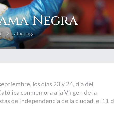
 Mama Negra
xi
Latacunga
 septiembre, los días 23 y 24, día del
 Católica conmemora a la Virgen de la
stas de independencia de la ciudad, el 11 