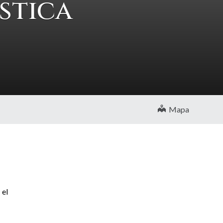
stica
Mapa
 el