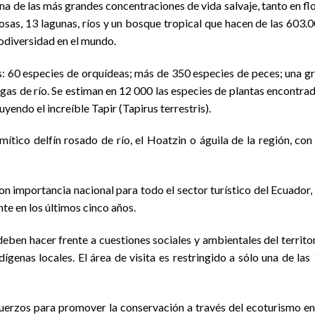
una de las más grandes concentraciones de vida salvaje, tanto en fl
sas, 13 lagunas, ríos y un bosque tropical que hacen de las 603.
iodiversidad en el mundo.
: 60 especies de orquídeas; más de 350 especies de peces; una g
gas de río. Se estiman en 12 000 las especies de plantas encontra
yendo el increíble Tapir (Tapirus terrestris).
tico delfín rosado de río, el Hoatzin o águila de la región, con
 importancia nacional para todo el sector turístico del Ecuador,
e en los últimos cinco años.
eben hacer frente a cuestiones sociales y ambientales del territo
genas locales. El área de visita es restringido a sólo una de las
uerzos para promover la conservación a través del ecoturismo en