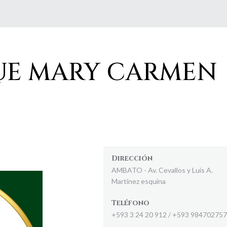
UE MARY CARMEN
Dirección
AMBATO - Av. Cevallos y Luis A.
Martínez esquina
Teléfono
+593 3 24 20 912 / +593 984702757