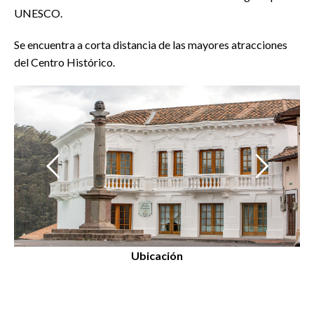
UNESCO.
Se encuentra a corta distancia de las mayores atracciones
del Centro Histórico.
" data-bgposition="center center" data-bgfit="cover"
" 
data-bgrepeat="no-repeat" data-bgparallax="off"
da
class="rev-slidebg" data-no-retina>
cl
Ubicación