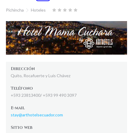
Pichincha
Hoteles
Dirección
Quito, Rocafuerte y Luis Chávez
Teléfono
+593 23813400/ +593 99 490 3097
E-mail
stay@arthotelsecuador.com
Sitio web