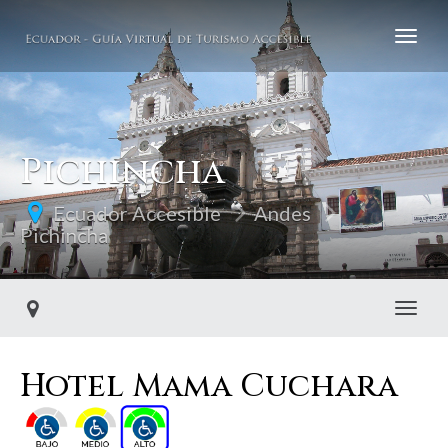
Pichincha
Ecuador Accesible
Andes
Pichincha
Toggl
Hotel Mama Cuchara