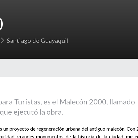
0
Santiago de Guayaquil
 para Turistas, es el Malecón 2000, llamado
que ejecutó la obra.
es un proyecto de regeneración urbana del antiguo malecón. Con 
guridad, grandes monumentos de la historia de la ciudad, muse