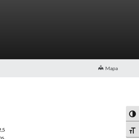
Mapa
Altern
2,5
Altern
os,