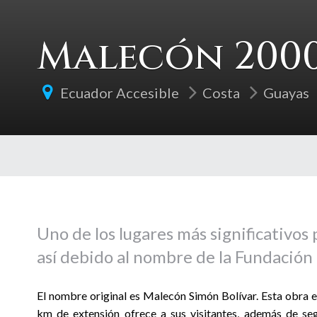
Malecón 200
Ecuador Accesible
Costa
Guayas
Uno de los lugares más significativos
así debido al nombre de la Fundación 
El nombre original es Malecón Simón Bolívar. Esta obra 
km de extensión ofrece a sus visitantes, además de se