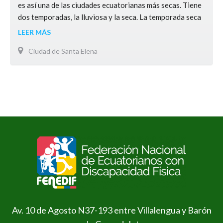
es así una de las ciudades ecuatorianas más secas. Tiene
dos temporadas, la lluviosa y la seca. La temporada seca
cae entre los meses de junio a noviembre y la lluviosa de
LEER MÁS
diciembre a mayo. Aquí las temperaturas oscilan…
Ver
Ciudad de Santa Elena
más
Clima
Av. 10 de Agosto N37-193 entre Villalengua y Barón