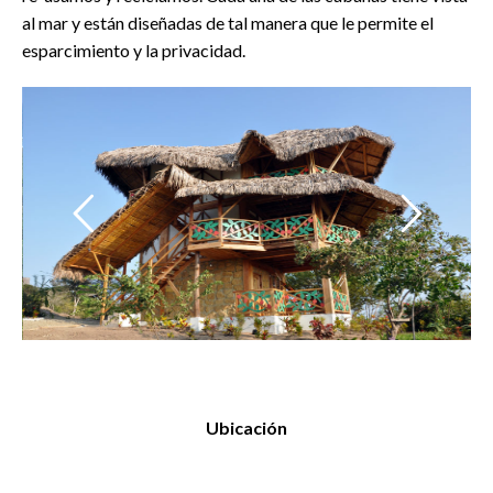
al mar y están diseñadas de tal manera que le permite el
esparcimiento y la privacidad.
" data-bgposition="center center" data-bgfit="cover"
" 
data-bgrepeat="no-repeat" data-bgparallax="off"
da
class="rev-slidebg" data-no-retina>
cl
Ubicación