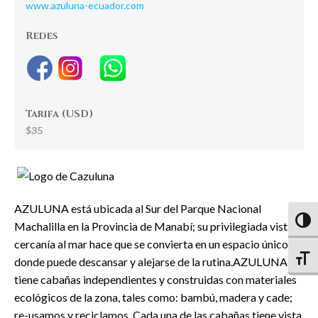
www.azuluna-ecuador.com
Redes
Tarifa (USD)
$35
AZULUNA está ubicada al Sur del Parque Nacional
Altern
Machalilla en la Provincia de Manabí; su privilegiada vista y
cercanía al mar hace que se convierta en un espacio único
Altern
donde puede descansar y alejarse de la rutina.AZULUNA
tiene cabañas independientes y construidas con materiales
ecológicos de la zona, tales como: bambú, madera y cade;
re-usamos y reciclamos. Cada una de las cabañas tiene vista