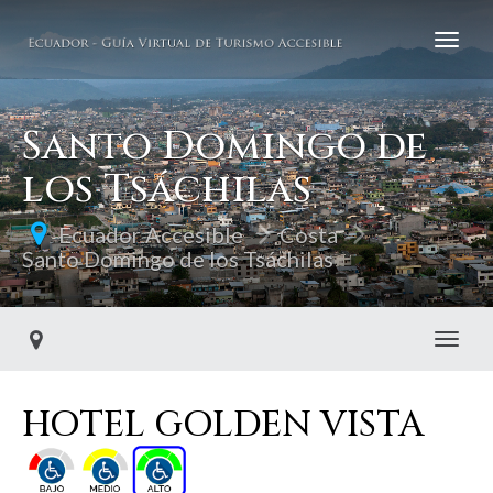
Santo Domingo de
los Tsáchilas
Ecuador Accesible
Costa
Santo Domingo de los Tsáchilas
Toggl
HOTEL GOLDEN VISTA