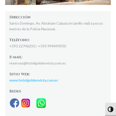
Dirección
Santo Domingo, Av. Abraham Calazacón (anillo vial) a pocos
metros de la Policía Nacional.
Teléfono:
+593 22746250 / +593 994490930
E-mail:
reservas@hotelgoldenvista.com.ec
Sitio Web:
www.hotelgoldenvista.com.ec
Redes
Altern