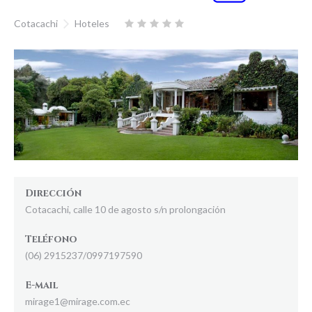
Cotacachi
Hoteles
Dirección
Cotacachi, calle 10 de agosto s/n prolongación
Teléfono
(06) 2915237/0997197590
E-mail
mirage1@mirage.com.ec