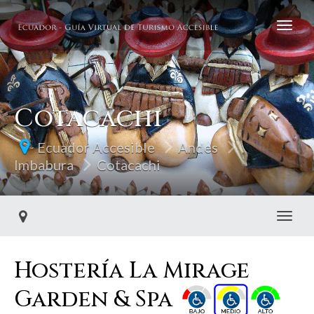
Cotacachi
Ecuador Accesible
Andes
Imbabura
Cotacachi
Toggl
Hostería La Mirage
Garden & Spa