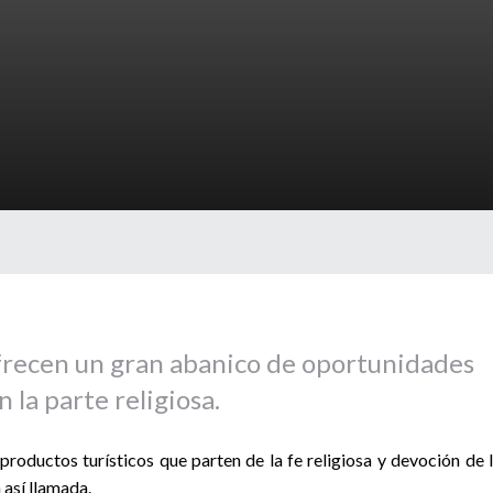
ofrecen un gran abanico de oportunidades
n la parte religiosa.
productos turísticos que parten de la fe religiosa y devoción de 
 así llamada.