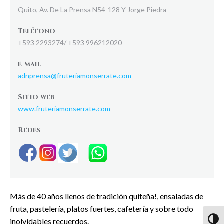
Quito, Av. De La Prensa N54-128 Y Jorge Piedra
Teléfono
+593 2293274/ +593 996212020
e-mail
adnprensa@fruteriamonserrate.com
Sitio web
www.fruteriamonserrate.com
Redes
Más de 40 años llenos de tradición quiteña!, ensaladas de
fruta, pastelería, platos fuertes, cafetería y sobre todo
inolvidables recuerdos.
Altern