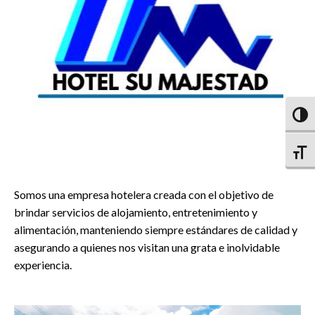
Altern
Altern
Somos una empresa hotelera creada con el objetivo de
brindar servicios de alojamiento, entretenimiento y
alimentación, manteniendo siempre estándares de calidad y
asegurando a quienes nos visitan una grata e inolvidable
experiencia.
" data-bgposition="center center" data-bgfit="cover"
" 