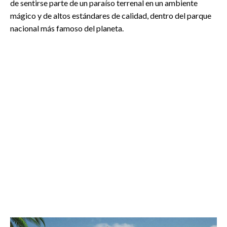
de sentirse parte de un paraíso terrenal en un ambiente
mágico y de altos estándares de calidad, dentro del parque
nacional más famoso del planeta.
" data-bgposition="center center" data-bgfit="cover"
" 