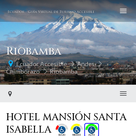
Riobamba
Ecuador Accesible
Andes
Chimborazo
Riobamba
Toggl
HOTEL MANSIÓN SANTA
ISABELLA