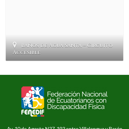
Baños de Agua Santa – Circuito
Accesible
Av. 10 de Agosto N37-193 entre Villalengua y Barón