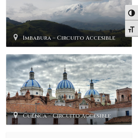
Altern
Altern
Imbabura – Circuito Accesible
Cuenca – Circuito Accesible