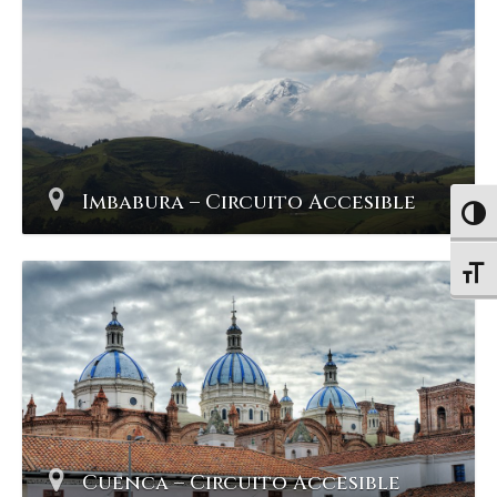
Imbabura – Circuito Accesible
Altern
Altern
Cuenca – Circuito Accesible