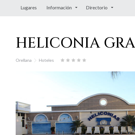
Lugares
Información
Directorio
HELICONIA GR
Orellana
Hoteles