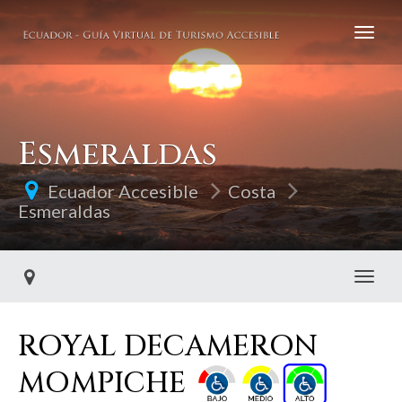
Esmeraldas
Ecuador Accesible
Costa
Esmeraldas
Toggl
ROYAL DECAMERON
MOMPICHE