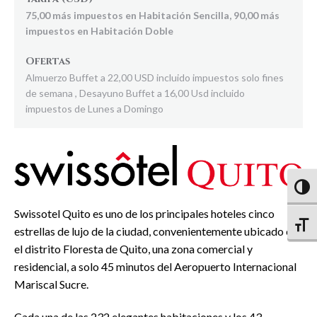
75,00 más impuestos en Habitación Sencilla, 90,00 más
impuestos en Habitación Doble
Ofertas
Almuerzo Buffet a 22,00 USD incluido impuestos solo fines
de semana , Desayuno Buffet a 16,00 Usd incluido
impuestos de Lunes a Domingo
Altern
Swissotel Quito es uno de los principales hoteles cinco
Altern
estrellas de lujo de la ciudad, convenientemente ubicado en
el distrito Floresta de Quito, una zona comercial y
residencial, a solo 45 minutos del Aeropuerto Internacional
Mariscal Sucre.
Cada una de las 232 elegantes habitaciones y los 43