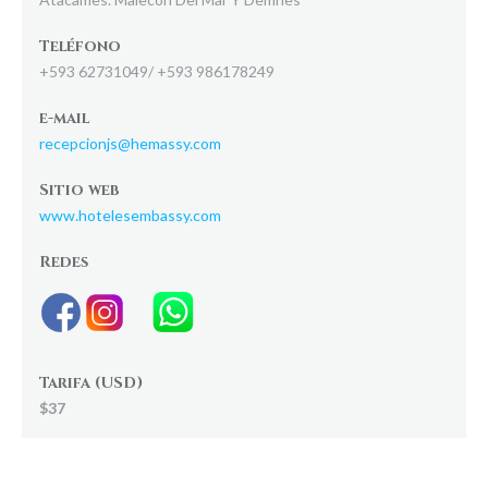
Teléfono
+593 62731049/ +593 986178249
e-mail
recepcionjs@hemassy.com
Sitio web
www.hotelesembassy.com
Redes
Tarifa (USD)
$37