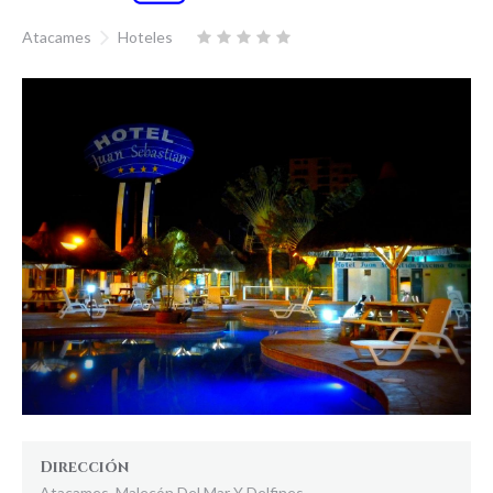
Atacames
Hoteles
Dirección
Atacames. Malecón Del Mar Y Delfines