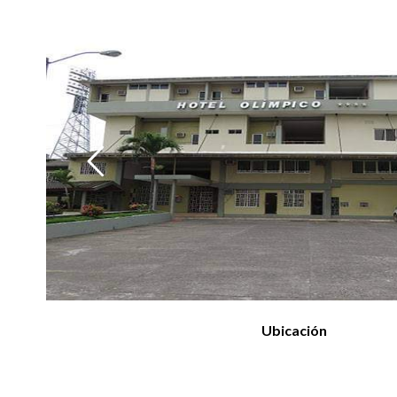
-
" data-bgposition="center center" data-bgfit="cover" d
repeat" data-bgparallax="off" class="rev-slidebg" data-
Ubicación