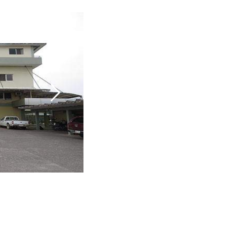
ata-bgrepeat="no-
" data-bgposition="center center" data-
no-retina>
repeat" data-bgparallax="off" class="rev